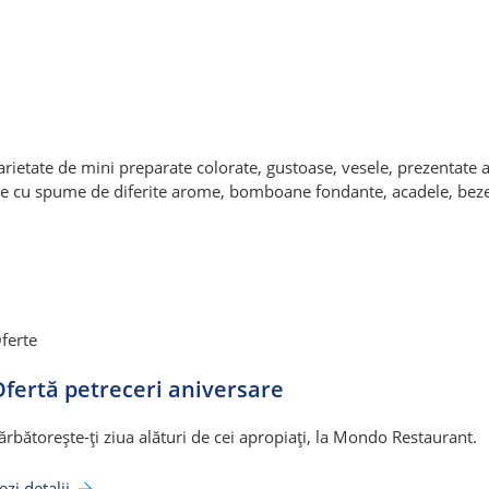
rietate de mini preparate colorate, gustoase, vesele, prezentate 
ele cu spume de diferite arome, bomboane fondante, acadele, beze
ferte
fertă petreceri aniversare
ărbătorește-ți ziua alături de cei apropiați, la Mondo Restaurant.
ezi detalii