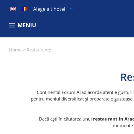
Sari
Alege alt hotel
la
conținut
MENIU
Home
>
Restaurante
Re
Continental Forum Arad acordă atenție gusturilo
pentru meniul diversificat și preparatele gustoase
Dacă ești în căutarea unui
restaurant în Ara
momente d