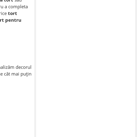
tru a completa
rice
tort
rt pentru
nalizăm decorul
ce cât mai puțin