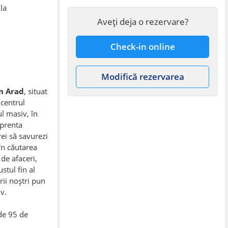
la
Aveți deja o rezervare?
Check-in online
Modifică rezervarea
n Arad
, situat
 centrul
ul masiv, în
mprenta
rei să savurezi
 în căutarea
de afaceri,
tul fin al
rii noștri pun
v.
de 95 de