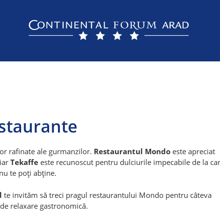
staurante
r rafinate ale gurmanzilor.
Restaurantul Mondo
este apreciat
 iar
Tekaffe
este recunoscut pentru dulciurile impecabile de la ca
nu te poți abține.
d
te invităm să treci pragul restaurantului Mondo pentru câteva
e relaxare gastronomică.