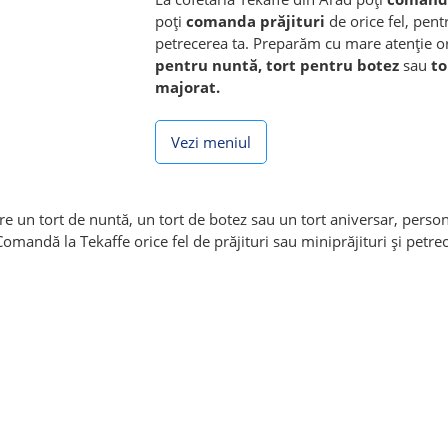
poți
comanda prăjituri
de orice fel, pen
petrecerea ta. Preparăm cu mare atenție o
pentru nuntă, tort pentru botez
sau
to
majorat.
Vezi meniul
e un tort de nuntă, un tort de botez sau un tort aniversar, perso
mandă la Tekaffe orice fel de prăjituri sau miniprăjituri și petre