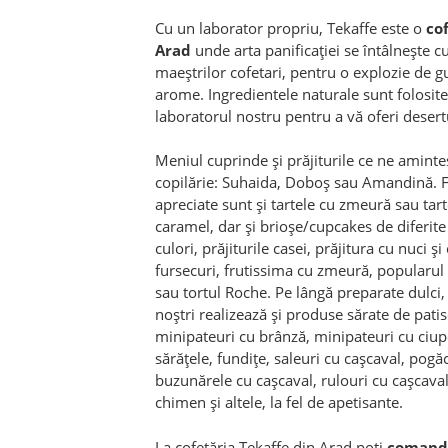
Cu un laborator propriu, Tekaffe este o
cof
Arad
unde arta panificației se întâlnește c
maeștrilor cofetari, pentru o explozie de gu
arome. Ingredientele naturale sunt folosite
laboratorul nostru pentru a vă oferi desertu
Meniul cuprinde și prăjiturile ce ne aminte
copilărie: Suhaida, Doboș sau Amandină. 
apreciate sunt și tartele cu zmeură sau tart
caramel, dar și brioșe/cupcakes de diferit
culori, prăjiturile casei, prăjitura cu nuci și
fursecuri, frutissima cu zmeură, popularul
sau tortul Roche. Pe lângă preparate dulci, 
noștri realizează și produse sărate de patis
minipateuri cu brânză, minipateuri cu ciupe
sărățele, fundițe, saleuri cu cașcaval, pogăc
buzunărele cu cașcaval, rulouri cu cașcaval
chimen și altele, la fel de apetisante.
La cofetăria Tekaffe din Arad poți
comanda