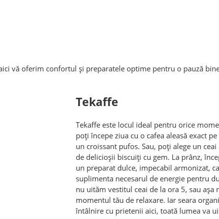
aici vă oferim confortul și preparatele optime pentru o pauză bin
Tekaffe
Tekaffe este locul ideal pentru orice moment
poți începe ziua cu o cafea aleasă exact pe
un croissant pufos. Sau, poți alege un ceai
de delicioșii biscuiți cu gem. La prânz, înce
un preparat dulce, impecabil armonizat, c
suplimenta necesarul de energie pentru d
nu uităm vestitul ceai de la ora 5, sau așa
momentul tău de relaxare. Iar seara organ
întâlnire cu prietenii aici, toată lumea va ui