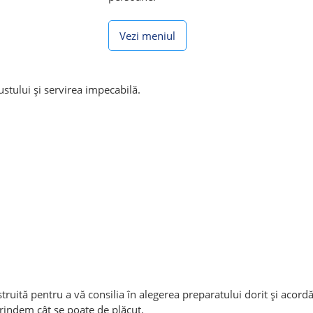
Vezi meniul
stului și servirea impecabilă.
truită pentru a vă consilia în alegerea preparatului dorit și acordă
rindem cât se poate de plăcut.