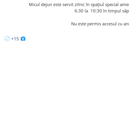
Micul dejun este servit zilnic în spațiul special am
6:30 la 10:30 în timpul săp
Nu este permis accesul cu an
+15