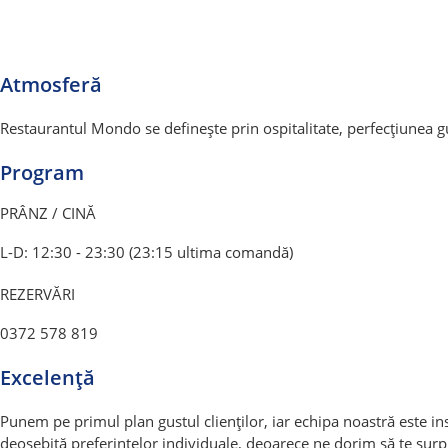
Atmosferă
Restaurantul Mondo se definește prin ospitalitate, perfecțiunea gu
Program
PRÂNZ / CINĂ
L-D: 12:30 - 23:30 (23:15 ultima comandă)
REZERVĂRI
0372 578 819
Excelență
Punem pe primul plan gustul clienților, iar echipa noastră este ins
deosebită preferințelor individuale, deoarece ne dorim să te surp