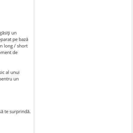
găsiți un
eparat pe bază
n long / short
moment de
ic al unui
 pentru un
să te surprindă.