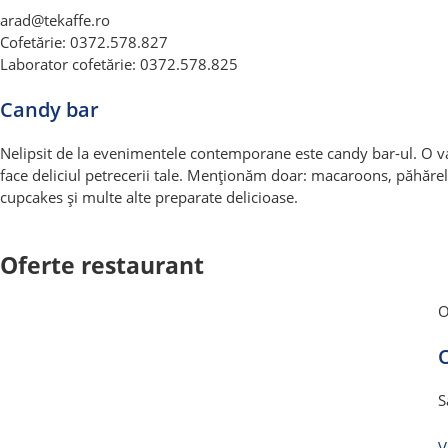
arad@tekaffe.ro
Cofetărie: 0372.578.827
Laborator cofetărie: 0372.578.825
Candy bar
Nelipsit de la evenimentele contemporane este candy bar-ul. O va
face deliciul petrecerii tale. Menționăm doar: macaroons, păhăr
cupcakes și multe alte preparate delicioase.
Oferte restaurant
O
O
S
V