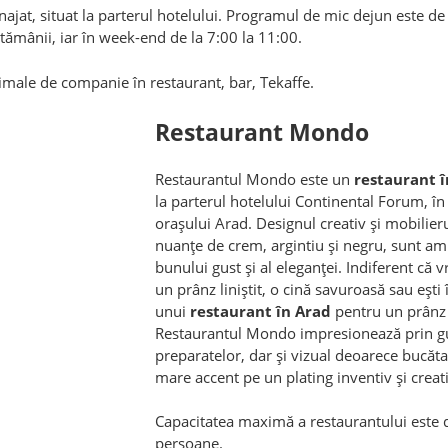
enajat, situat la parterul hotelului. Programul de mic dejun este de 
tămânii, iar în week-end de la 7:00 la 11:00.
imale de companie în restaurant, bar, Tekaffe.
Restaurant Mondo
Restaurantul Mondo este un
restaurant î
la parterul hotelului Continental Forum, în
orașului Arad. Designul creativ și mobilier
nuanțe de crem, argintiu și negru, sunt a
bunului gust și al eleganței. Indiferent că v
un prânz liniștit, o cină savuroasă sau ești
unui
restaurant în Arad
pentru un prânz 
Restaurantul Mondo impresionează prin gus
preparatelor, dar și vizual deoarece bucăta
mare accent pe un plating inventiv și creati
Capacitatea maximă a restaurantului este 
persoane.