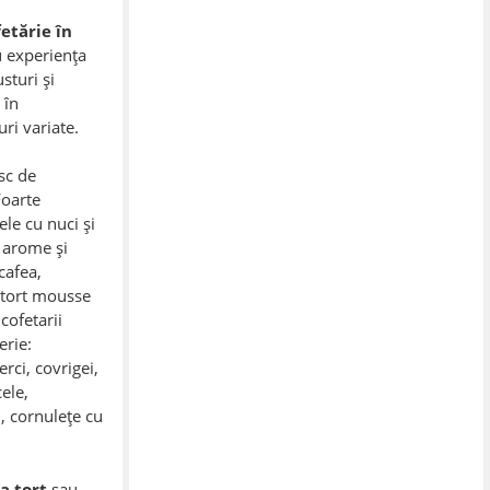
etărie în
u experiența
sturi și
 în
ri variate.
sc de
Foarte
ele cu nuci și
e arome și
 cafea,
 tort mousse
cofetarii
erie:
rci, covrigei,
ele,
, cornulețe cu
 tort
sau