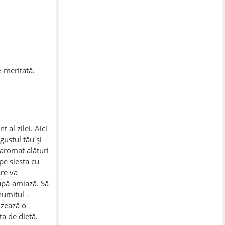
e-meritată.
 al zilei. Aici
 gustul tău și
 aromat alături
pe siesta cu
are va
upă-amiază. Să
 numitul –
izează o
ta de dietă.